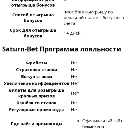
отыгрыша бонусов
плюс 5% к выигрышу по
Способ отыгрыша
реальной ставке с бонусного
бонусов
счета
Срок для отыгрыша
14 дней
бонусов
Saturn-Bet Программа лояльности
Фрибеты
Нет
Страховка ставки
Нет
Выкуп ставки
Нет
Увеличение коэффициентов
Нет
Билеты для розыгрыша
Нет
крупных призов
Кэшбэк со ставок
Нет
Регулярные промокоды
Нет
Официальный сайт
Где найти промокоды
букмекера