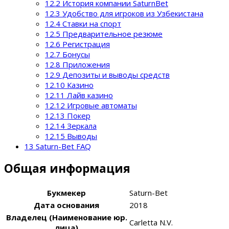
12.2
История компании SaturnBet
12.3
Удобство для игроков из Узбекистана
12.4
Ставки на спорт
12.5
Предварительное резюме
12.6
Регистрация
12.7
Бонусы
12.8
Приложения
12.9
Депозиты и выводы средств
12.10
Казино
12.11
Лайв казино
12.12
Игровые автоматы
12.13
Покер
12.14
Зеркала
12.15
Выводы
13
Saturn-Bet FAQ
Общая информация
Букмекер
Saturn-Bet
Дата основания
2018
Владелец (Наименование юр.
Carletta N.V.
лица)