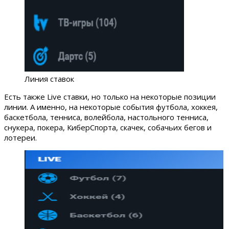
Линия ставок
Есть также Live ставки, но только на некоторые позиции
линии. А именно, на некоторые события футбола, хоккея,
баскетбола, тенниса, волейбола, настольного тенниса,
снукера, покера, КиберСпорта, скачек, собачьих бегов и
лотереи.