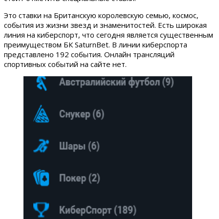
Это ставки на Британскую королевскую семью, космос,
события из жизни звезд и знаменитостей. Есть широкая
линия на киберспорт, что сегодня является существенным
преимуществом БК SaturnBet. В линии киберспорта
представлено 192 события. Онлайн трансляций
спортивных событий на сайте нет.