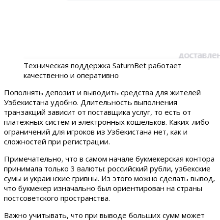
Техническая поддержка SaturnBet работает
качественно и оперативно
Пополнять депозит и выводить средства для жителей
Узбекистана удобно. Длительность выполнения
транзакций зависит от поставщика услуг, то есть от
платежных систем и электронных кошельков. Каких-либо
ограничений для игроков из Узбекистана нет, как и
сложностей при регистрации.
Примечательно, что в самом начале букмекерская контора
принимала только 3 валюты: российский рубли, узбекские
сумы и украинские гривны. Из этого можно сделать вывод,
что букмекер изначально был ориентирован на страны
постсоветского пространства.
Важно учитывать, что при выводе больших сумм может