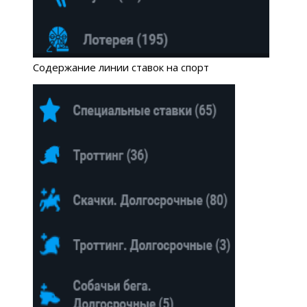
Содержание линии ставок на спорт