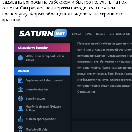
задавать вопросы на узбекском и быстро получать на них
ответы. Сам раздел поддержки находится в нижнем
правом углу. Форма обращения выделена на скриншоте
красным.