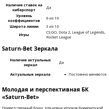
Наличие ставок на
Да
киберспорт
Уровень
6 из 10
коэффициентов
Широта линии
3 из 10
CS:GO, Dota 2, League of Legends,
Игры
Rocket League
Saturn-Bet Зеркала
Наличие актуальных
Да
зеркал
Актуальные зеркала
Постоянно меняются
Молодая и перспективная БК
«Saturn-Bet»
Приветственный бонус для новых игроков букмекерской