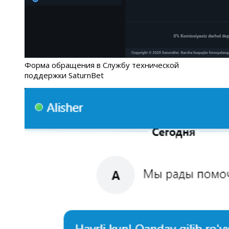
Форма обращения в Службу технической
поддержки SaturnBet