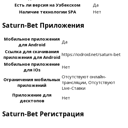
Есть ли версия на Узбекском
Да
Наличие технологии SPA
Нет
Saturn-Bet Приложения
Мобильное приложения
Да
для Android
Ссылка для скачивания
https://iodroid.net/saturn-bet
приложения для Android
Мобильное приложение
Нет
для IOs
Отсутствуют онлайн-
Ограничения мобильных
трансляции, Отсутствуют
приложений
Live-Ставки
Приложение для
Нет
десктопов
Saturn-Bet Регистрация